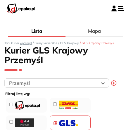
Lista
Mapa
/
/
/
Tani kurier
epaka.pl
Firmy kurierskie
GLS Krajowy
GLS Krajowy Przemyśl
Kurier GLS Krajowy
Przemyśl
Filtruj listę wg: