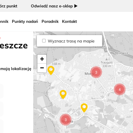
rz punkt
Odwiedź nasz e-sklep ►
nnik
Punkty nadań
Poradnik
Kontakt
11
e
Wyznacz trasę na mapie
zeszcze
+
−
 moją lokalizację
3
4
3