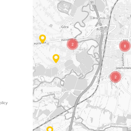
2
8
2
licy