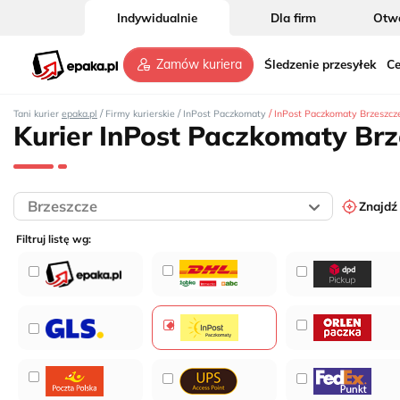
Indywidualnie
Dla firm
Otwó
10
Śledzenie przesyłek
Ce
Zamów kuriera
/
/
/
Tani kurier
epaka.pl
Firmy kurierskie
InPost Paczkomaty
InPost Paczkomaty Brzeszcz
Kurier InPost Paczkomaty Br
6
Znajdź
Filtruj listę wg:
4