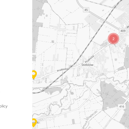
2
licy