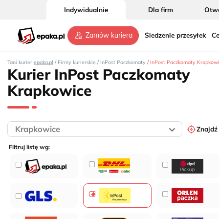
Indywidualnie
Dla firm
Otwó
Śledzenie przesyłek
Ce
Zamów kuriera
/
/
/
Tani kurier
epaka.pl
Firmy kurierskie
InPost Paczkomaty
InPost Paczkomaty Krapkow
Kurier InPost Paczkomaty
Krapkowice
Znajdź
2
Filtruj listę wg:
2