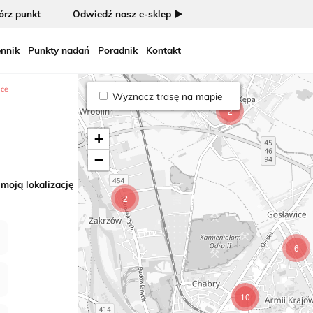
rz punkt
Odwiedź nasz e-sklep ►
nnik
Punkty nadań
Poradnik
Kontakt
ice
Wyznacz trasę na mapie
2
+
−
 moją lokalizację
2
6
10
5