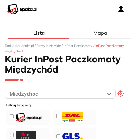
Lista
Mapa
/
/
/
Tani kurier
epaka.pl
Firmy kurierskie
InPost Paczkomaty
InPost Paczkomaty
Międzychód
Kurier InPost Paczkomaty
Międzychód
Filtruj listę wg: