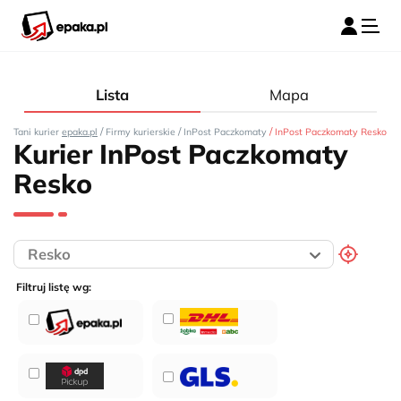
Lista
Mapa
/
/
/
Tani kurier
epaka.pl
Firmy kurierskie
InPost Paczkomaty
InPost Paczkomaty Resko
Kurier InPost Paczkomaty
Resko
Filtruj listę wg: