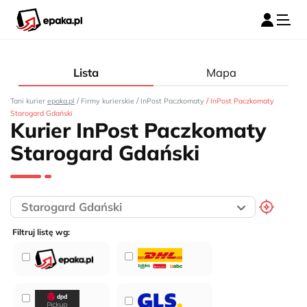
Lista
Mapa
/
/
/
Tani kurier
epaka.pl
Firmy kurierskie
InPost Paczkomaty
InPost Paczkomaty
Starogard Gdański
Kurier InPost Paczkomaty
Starogard Gdański
Filtruj listę wg: