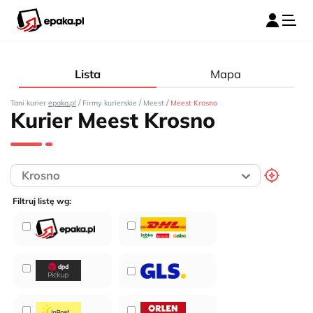
Lista
Mapa
/
/
/
Tani kurier
epaka.pl
Firmy kurierskie
Meest
Meest Krosno
Kurier Meest Krosno
Filtruj listę wg: