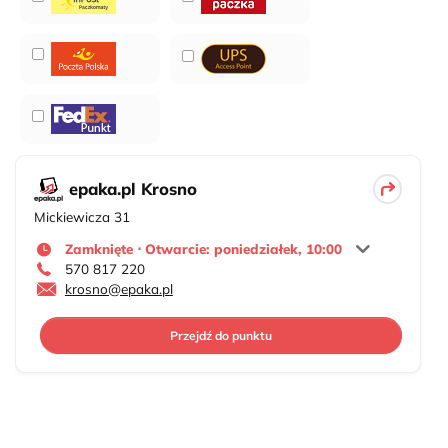
epaka.pl Krosno
Mickiewicza 31
Zamknięte ⋅ Otwarcie: poniedziałek, 10:00
570 817 220
krosno@epaka.pl
Przejdź do punktu