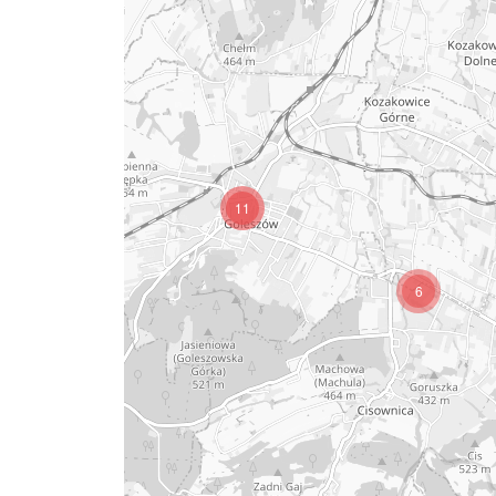
4
11
6