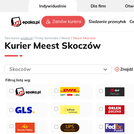
Indywidualnie
Dla firm
Otwó
Śledzenie przesyłek
Ce
Zamów kuriera
/
/
/
Tani kurier
epaka.pl
Firmy kurierskie
Meest
Meest Skoczów
Kurier Meest Skoczów
Znajdź
Filtruj listę wg: