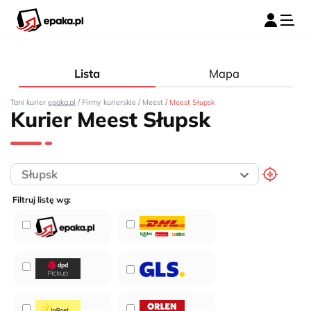
Lista
Mapa
/
/
/
Tani kurier
epaka.pl
Firmy kurierskie
Meest
Meest Słupsk
Kurier Meest Słupsk
Filtruj listę wg: