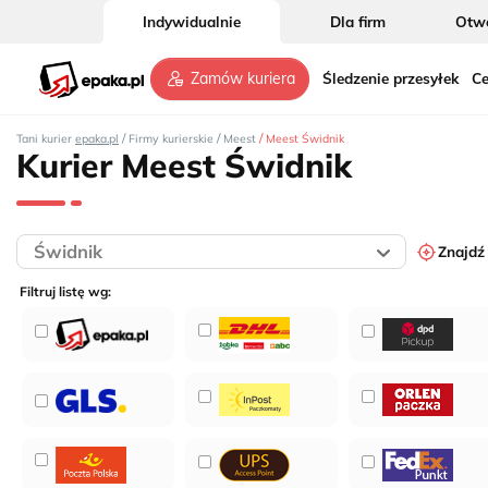
Indywidualnie
Dla firm
Otwó
Śledzenie przesyłek
Ce
Zamów kuriera
/
/
/
Tani kurier
epaka.pl
Firmy kurierskie
Meest
Meest Świdnik
Kurier Meest Świdnik
2
Znajdź
Filtruj listę wg:
3