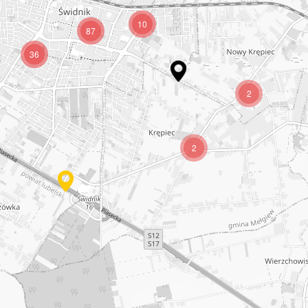
10
87
36
2
2