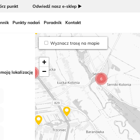
42
rz punkt
Odwiedź nasz e-sklep ►
nnik
Punkty nadań
Poradnik
Kontakt
31
Wyznacz trasę na mapie
+
−
 moją lokalizację
7
6