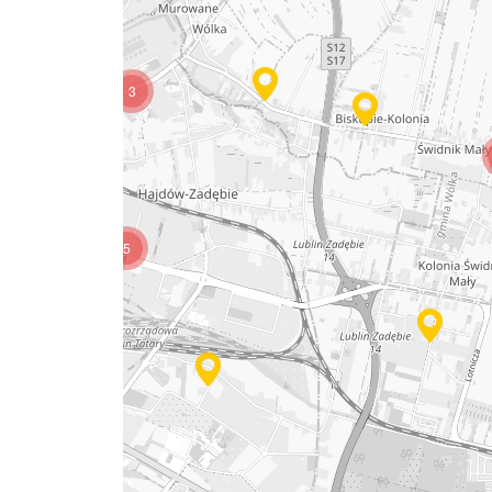
3
5
18