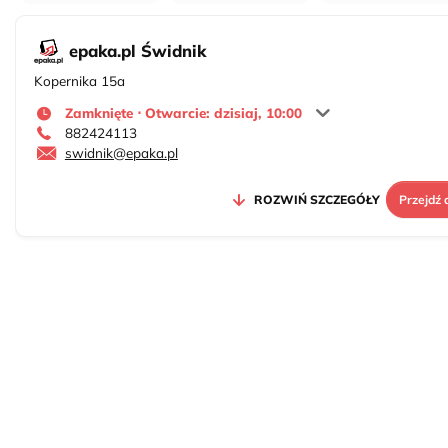
epaka.pl Świdnik
Kopernika 15a
Zamknięte ⋅ Otwarcie: dzisiaj, 10:00
882424113
swidnik@epaka.pl
ROZWIŃ SZCZEGÓŁY
Przejdź 