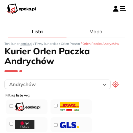
Lista
Mapa
/
/
/
Tani kurier
epaka.pl
Firmy kurierskie
Orlen Paczka
Orlen Paczka Andrychów
Kurier Orlen Paczka
Andrychów
Filtruj listę wg: