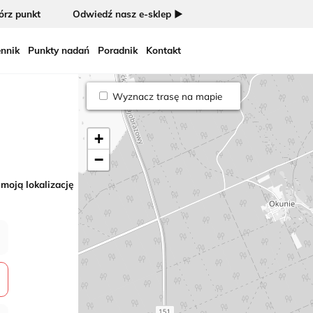
rz punkt
Odwiedź nasz e-sklep ►
nnik
Punkty nadań
Poradnik
Kontakt
i
Wyznacz trasę na mapie
+
−
 moją lokalizację