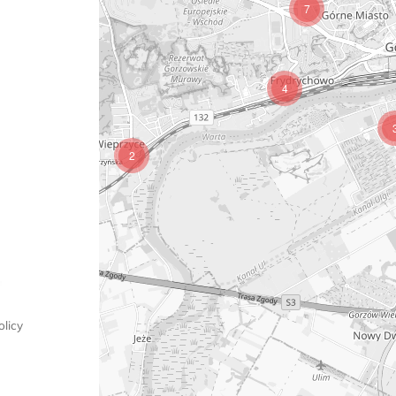
7
4
2
licy