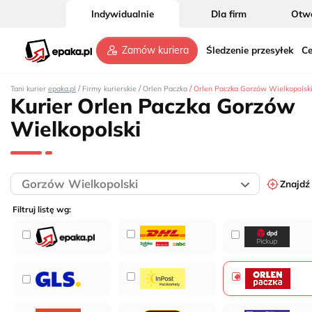
Indywidualnie
Dla firm
Otwó
Śledzenie przesyłek
Ce
Zamów kuriera
/
/
/
Tani kurier
epaka.pl
Firmy kurierskie
Orlen Paczka
Orlen Paczka Gorzów Wielkopolsk
Kurier Orlen Paczka Gorzów
Wielkopolski
Znajdź
Filtruj listę wg: