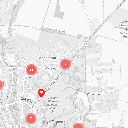
2
11
7