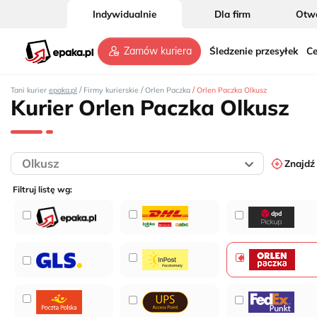
Indywidualnie
Dla firm
Otwó
Śledzenie przesyłek
Ce
Zamów kuriera
/
/
/
Tani kurier
epaka.pl
Firmy kurierskie
Orlen Paczka
Orlen Paczka Olkusz
Kurier Orlen Paczka Olkusz
2
Znajdź
Filtruj listę wg:
7
3