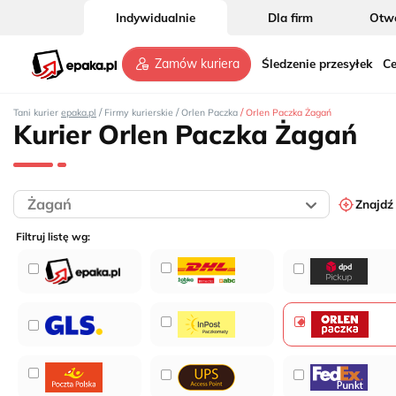
Indywidualnie
Dla firm
Otwó
Śledzenie przesyłek
Ce
Zamów kuriera
/
/
/
Tani kurier
epaka.pl
Firmy kurierskie
Orlen Paczka
Orlen Paczka Żagań
Kurier Orlen Paczka Żagań
Znajdź
Filtruj listę wg: