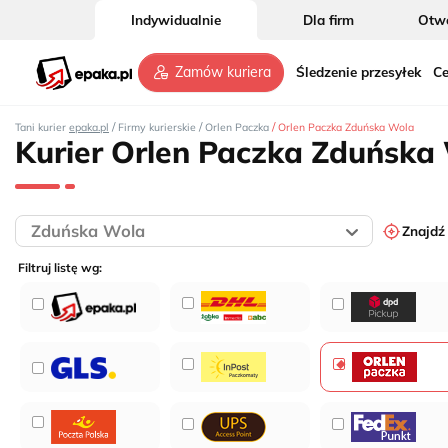
Indywidualnie
Dla firm
Otwó
Śledzenie przesyłek
Ce
Zamów kuriera
/
/
/
Tani kurier
epaka.pl
Firmy kurierskie
Orlen Paczka
Orlen Paczka Zduńska Wola
Kurier Orlen Paczka Zduńska
Znajdź
Filtruj listę wg: