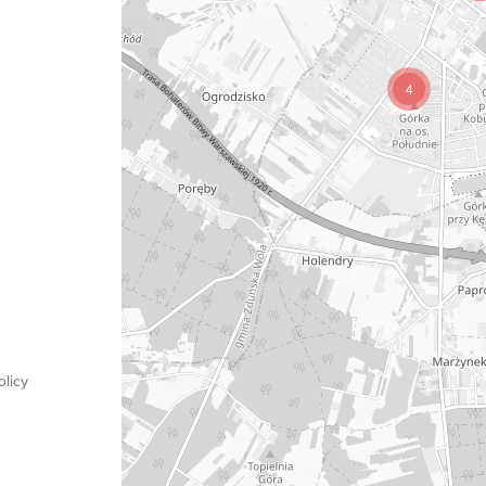
4
licy