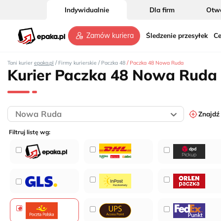
Indywidualnie
Dla firm
Otwó
Śledzenie przesyłek
Ce
Zamów kuriera
/
/
/
Tani kurier
epaka.pl
Firmy kurierskie
Paczka 48
Paczka 48 Nowa Ruda
Kurier Paczka 48 Nowa Ruda
Znajdź
Filtruj listę wg: