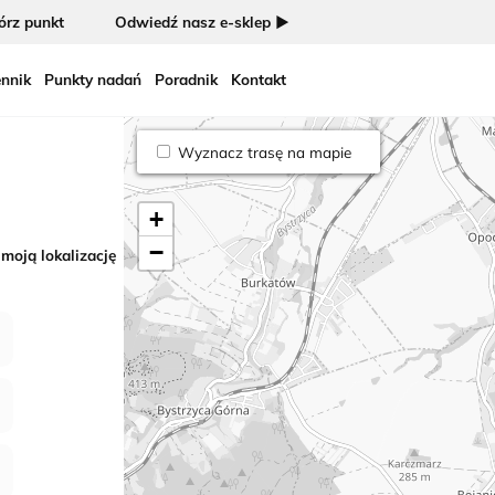
rz punkt
Odwiedź nasz e-sklep ►
nnik
Punkty nadań
Poradnik
Kontakt
Wyznacz trasę na mapie
+
−
 moją lokalizację