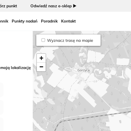
rz punkt
Odwiedź nasz e-sklep ►
nnik
Punkty nadań
Poradnik
Kontakt
Wyznacz trasę na mapie
+
−
 moją lokalizację