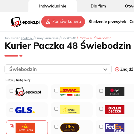
Indywidualnie
Dla firm
Otwó
Śledzenie przesyłek
Ce
Zamów kuriera
/
/
/
Tani kurier
epaka.pl
Firmy kurierskie
Paczka 48
Paczka 48 Świebodzin
Kurier Paczka 48 Świebodzin
Znajdź
Filtruj listę wg: