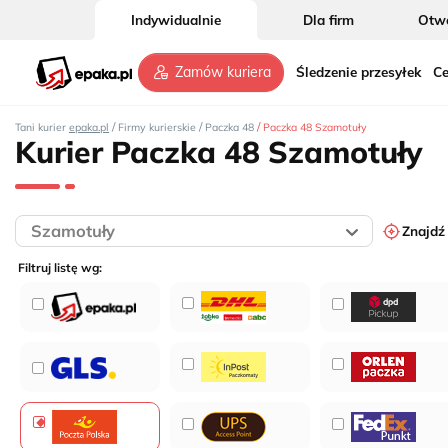
Indywidualnie
Dla firm
Otwó
Śledzenie przesyłek
Ce
Zamów kuriera
/
/
/
Tani kurier
epaka.pl
Firmy kurierskie
Paczka 48
Paczka 48 Szamotuły
Kurier Paczka 48 Szamotuły
Znajdź
Filtruj listę wg: