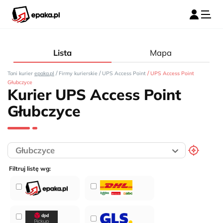
Lista
Mapa
/
/
/
Tani kurier
epaka.pl
Firmy kurierskie
UPS Access Point
UPS Access Point
Głubczyce
Kurier UPS Access Point
Głubczyce
Filtruj listę wg: