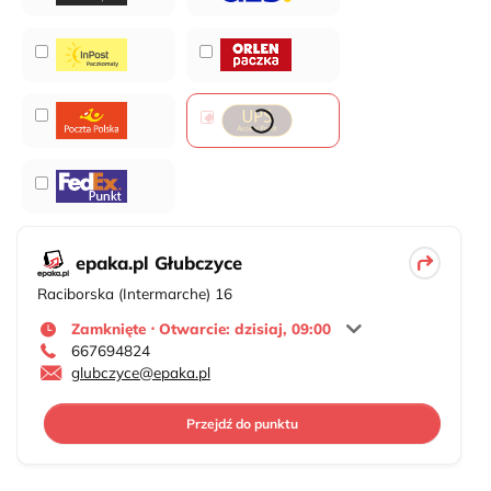
epaka.pl Głubczyce
Raciborska (Intermarche) 16
Zamknięte ⋅ Otwarcie: dzisiaj, 09:00
667694824
glubczyce@epaka.pl
Przejdź do punktu