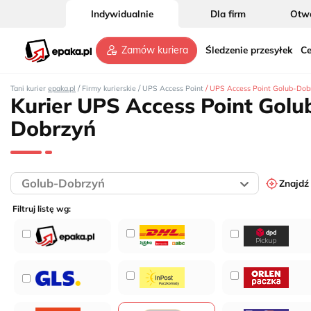
Indywidualnie
Dla firm
Otwó
Śledzenie przesyłek
Ce
Zamów kuriera
/
/
/
Tani kurier
epaka.pl
Firmy kurierskie
UPS Access Point
UPS Access Point Golub-Dob
Kurier UPS Access Point Golu
Dobrzyń
Znajdź
Filtruj listę wg: