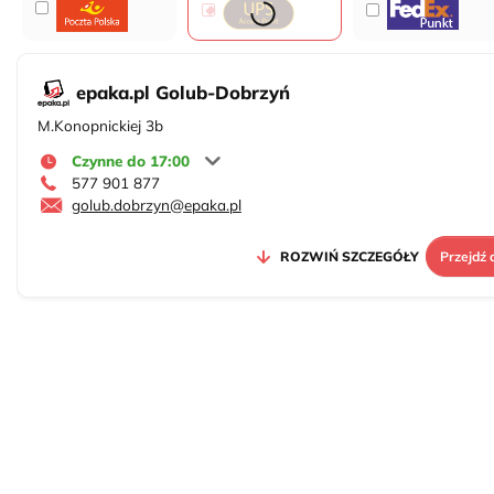
epaka.pl Golub-Dobrzyń
M.Konopnickiej 3b
Czynne do 17:00
577 901 877
golub.dobrzyn@epaka.pl
ROZWIŃ SZCZEGÓŁY
Przejdź 