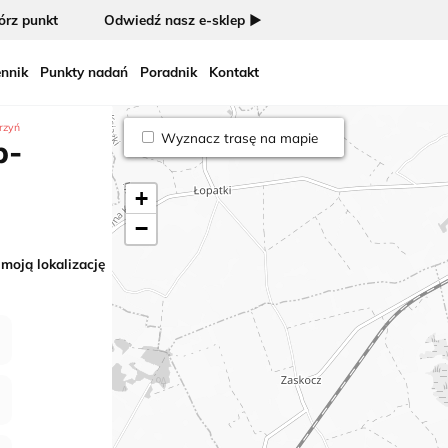
rz punkt
Odwiedź nasz e-sklep ►
nnik
Punkty nadań
Poradnik
Kontakt
rzyń
Wyznacz trasę na mapie
b-
+
−
 moją lokalizację