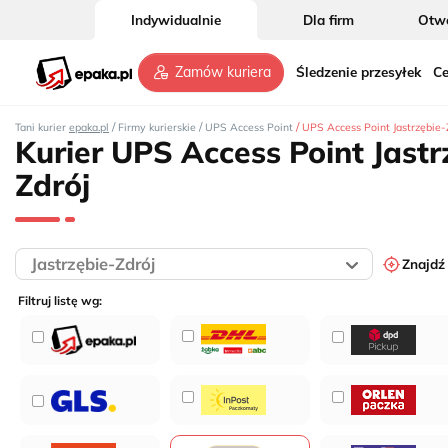
Indywidualnie
Dla firm
Otwó
Śledzenie przesyłek
Ce
Zamów kuriera
/
/
/
Tani kurier
epaka.pl
Firmy kurierskie
UPS Access Point
UPS Access Point Jastrzębie-
Kurier UPS Access Point Jastr
Zdrój
Znajdź
Filtruj listę wg: