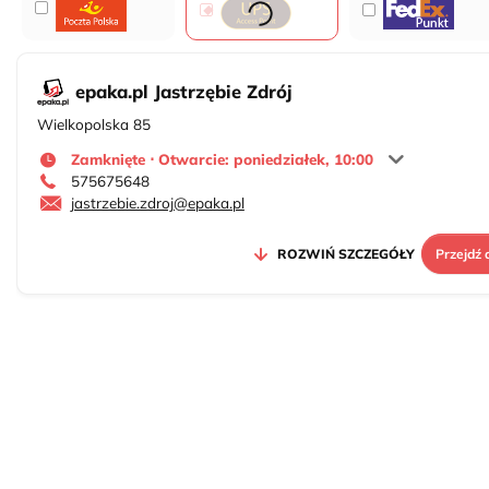
epaka.pl Jastrzębie Zdrój
Wielkopolska 85
Zamknięte ⋅ Otwarcie: poniedziałek, 10:00
575675648
jastrzebie.zdroj@epaka.pl
ROZWIŃ SZCZEGÓŁY
Przejdź 