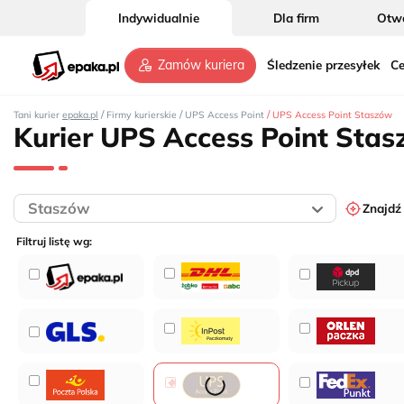
Indywidualnie
Dla firm
Otwó
Śledzenie przesyłek
Ce
Zamów kuriera
/
/
/
Tani kurier
epaka.pl
Firmy kurierskie
UPS Access Point
UPS Access Point Staszów
Kurier UPS Access Point Sta
Znajdź
Filtruj listę wg: