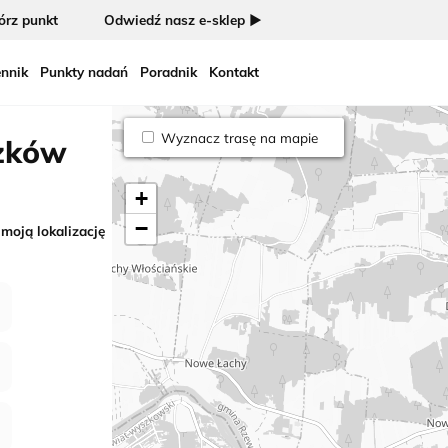
rz punkt
Odwiedź nasz e-sklep ►
nnik
Punkty nadań
Poradnik
Kontakt
Wyznacz trasę na mapie
szków
+
−
 moją lokalizację