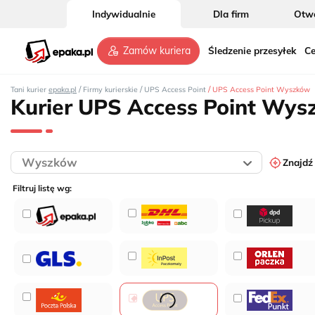
Indywidualnie
Dla firm
Otwó
Śledzenie przesyłek
Ce
Zamów kuriera
/
/
/
Tani kurier
epaka.pl
Firmy kurierskie
UPS Access Point
UPS Access Point Wyszków
Kurier UPS Access Point Wy
Znajdź
Filtruj listę wg: