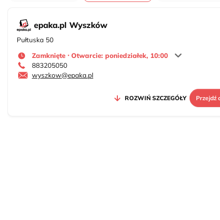
epaka.pl Wyszków
Pułtuska 50
Zamknięte ⋅ Otwarcie: poniedziałek, 10:00
883205050
wyszkow@epaka.pl
ROZWIŃ SZCZEGÓŁY
Przejdź 