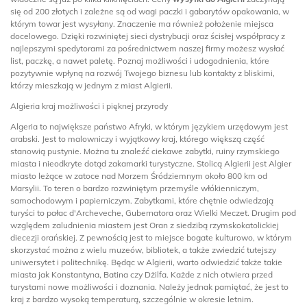
się od 200 złotych i zależne są od wagi paczki i gabarytów opakowania, w
którym towar jest wysyłany. Znaczenie ma również położenie miejsca
docelowego. Dzięki rozwiniętej sieci dystrybucji oraz ścisłej współpracy z
najlepszymi spedytorami za pośrednictwem naszej firmy możesz wysłać
list, paczkę, a nawet paletę. Poznaj możliwości i udogodnienia, które
pozytywnie wpłyną na rozwój Twojego biznesu lub kontakty z bliskimi,
którzy mieszkają w jednym z miast Algierii.
Algieria kraj możliwości i pięknej przyrody
Algeria to największe państwo Afryki, w którym językiem urzędowym jest
arabski. Jest to malowniczy i wyjątkowy kraj, którego większą część
stanowią pustynie. Można tu znaleźć ciekawe zabytki, ruiny rzymskiego
miasta i nieodkryte dotąd zakamarki turystyczne. Stolicą Algierii jest Algier
miasto leżące w zatoce nad Morzem Śródziemnym około 800 km od
Marsylii. To teren o bardzo rozwiniętym przemyśle włókienniczym,
samochodowym i papierniczym. Zabytkami, które chętnie odwiedzają
turyści to pałac d'Archeveche, Gubernatora oraz Wielki Meczet. Drugim pod
względem zaludnienia miastem jest Oran z siedzibą rzymskokatolickiej
diecezji orańskiej. Z pewnością jest to miejsce bogate kulturowo, w którym
skorzystać można z wielu muzeów, bibliotek, a także zwiedzić tutejszy
uniwersytet i politechnikę. Będąc w Algierii, warto odwiedzić także takie
miasta jak Konstantyna, Batina czy Dżilfa. Każde z nich otwiera przed
turystami nowe możliwości i doznania. Należy jednak pamiętać, że jest to
kraj z bardzo wysoką temperaturą, szczególnie w okresie letnim.