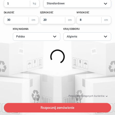
kg
Standardowe
DŁUGOŚĆ
SZEROKOŚĆ
WYSOKOŚĆ
cm
cm
cm
KRAJ NADANIA
KRAJ ODBIORU
Polska
Algieria
Pokaż
niedostępnych kurierów
Rozpocznij zamówienie