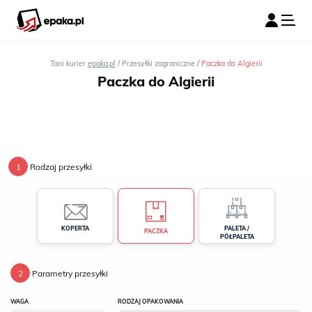
/
/
Tani kurier
epaka.pl
Przesyłki zagraniczne
Paczka do Algierii
Paczka do Algierii
1
Rodzaj przesyłki
PALETA /
KOPERTA
PACZKA
PÓŁPALETA
2
Parametry przesyłki
WAGA
RODZAJ OPAKOWANIA