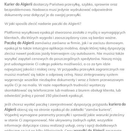
Kurier do Algierii
dostarczy Państwa przesyłkę, szybko, sprawnie oraz
bezproblemowo. Nadawca musi jedynie wydrukować odpowiednie
dokumenty oraz dołączyć je do swojej przesyłki.
W jaki sposób zlecić nadanie paczki do Algierii?
Platforma wysyłkowa epaka.pl stworzona została z myślą o wymagających
klientach, dla których wygoda i zaoszczędzony czas są bardzo ważne.
Paczkę do Algierii
zamówisz zarówno w firmie, jak i w zaciszu domowym.
epaka.pl to także intuicyjna aplikacja mobilna, dzięki której taką dyspozycję
zlecisz nawet podczas jazdy tramwajem czy autobusem. Nie musisz także
wysyłać zapytań cenowych do poszczególnych spedytorów. Naszą misją
jest udostępnianie Ci całego pakietu możliwości, a co za tym idzie
najwyższej jakości i niskiej ceny. W przypadku przesyłek zagranicznych nie
musisz martwić się także o odprawę celną. Nasz zintegrowany system
wygeneruje wszelkie niezbędne dokumenty i wraz z listem przewozowym
wyśle Ci je na maila. W razie napotkanych trudności wystarczy
skontaktować się telefonicznie lub mailowo z biurem obsługi klienta, lub
odwiedzić jedną z ponad 150 placówek epaka.pl.
Jeśli chcesz wysłać paczkę i zarejestrować dyspozycję przyjazdu
kuriera do
Algierii
skieruj się na stronie epaka.pl do zakładki “zamów kuriera”.
Wypełnij wymagane parametry przesyłki i sprawdź jakie warunki jesteśmy
w stanie Ci zaproponować. Nie ukrywamy żadnych opłat, wszystkie
informacje dotyczące czasu realizacji usługi, ceny i opcji dodatkowych
widoczne są już po kilku kliknięciach. Ceny
wysyłki do Algierii
zaczynają