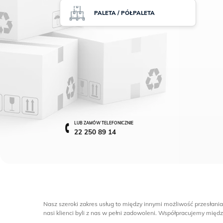
PALETA / PÓŁPALETA
LUB ZAMÓW TELEFONICZNIE
22 250 89 14
Nasz szeroki zakres usług to między innymi możliwość przesłani
nasi klienci byli z nas w pełni zadowoleni. Współpracujemy międz