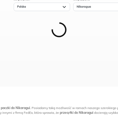
Polska
Nikaragua
a
paczki do Nikaragui
. Posiadamy taką możliwość w ramach naszego szerokiego pa
y innymi z firmą FedEx, która sprawia, że
przesyłki do Nikaragui
docierają szybk