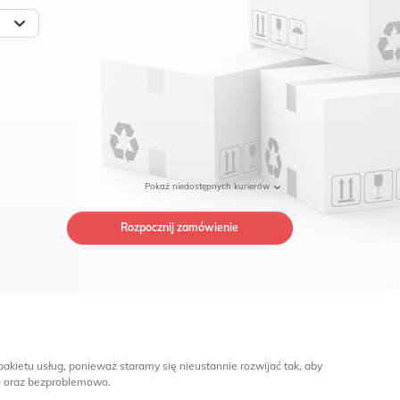
Pokaż
niedostępnych kurierów
Rozpocznij zamówienie
kietu usług, ponieważ staramy się nieustannie rozwijać tak, aby
o oraz bezproblemowo.