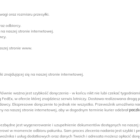
wagi oraz rozmiaru przesyłki.
az odbiorcy.
a naszej stronie internetowej.
wcy.
naszej stronie www.
i znajdującej się na naszej stronie internetowej.
. Równie ważna jest szybkość doręczenia - w końcu nikt nie lubi czekać tygodnia
FedEx, w ofercie której znajdziesz serwis lotniczy. Dostawa realizowana drogą p
awcy. Ekspresowe doręczenie to jednak nie wszystko. Przewoźnik umożliwia nadan
 na naszej stronie internetowej, aby w dogodnym terminie kurier odebrał
paczk
niezbędne jest wygenerowanie i uzupełnienie dokumentów dostępnych na naszej 
erowi w momencie odbioru pakunku. Sam proces zlecenia nadania jest szybki i pros
oźnika i usług dodatkowych oraz danych Twoich i adresata możesz opłacić dorę