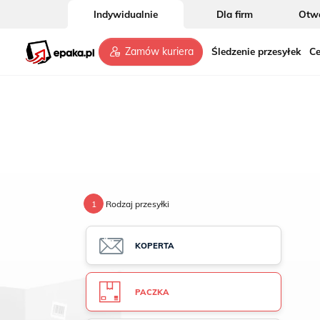
Indywidualnie
Dla firm
Otwó
Śledzenie przesyłek
Ce
Zamów kuriera
1
Rodzaj przesyłki
KOPERTA
PACZKA