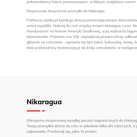
potwierdzamy listem przewozowym, w którym znajdziesz numer p
Ekspresowe doręczenie przesyłki do Nikaragui
Partnerzy epaka.pl każdego dnia przemierzają tysiące kilometrów
miast republiki. Należą do nich między innymi Managua, Leon, M
Hondurasem na terenie Ameryki Środkowej, a jej wybrzeża laguno
Momotombo. Państwo ma 108. największą powierzchnię całkowitą 
głównie na rolnictwie - uprawia się tam tytoń, kukurydzę, kawę,
Nasi przewoźnicy dostarczają je do kraju samolotami, a następnie
Nikaragua
Oferujemy ekspresową wysyłkę paczek zagranicznych do Nikaragu
Twoja przesyłka dotrze do celu w zaledwie kilka dni roboczych, a 
odpowiada. Przekonaj się, jakie to proste!