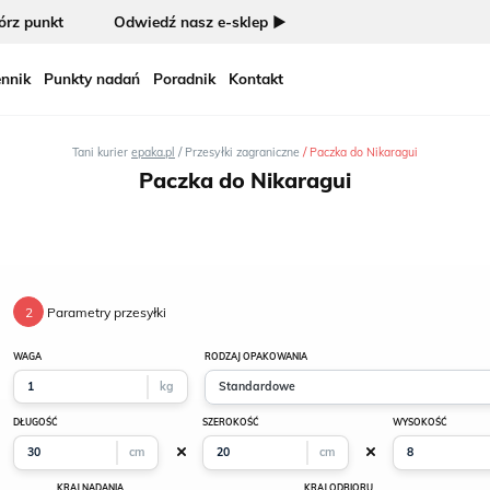
rz punkt
Odwiedź nasz e-sklep ►
nnik
Punkty nadań
Poradnik
Kontakt
/
/
Tani kurier
epaka.pl
Przesyłki zagraniczne
Paczka do Nikaragui
Paczka do Nikaragui
2
Parametry przesyłki
WAGA
RODZAJ OPAKOWANIA
kg
Standardowe
DŁUGOŚĆ
SZEROKOŚĆ
WYSOKOŚĆ
cm
cm
KRAJ NADANIA
KRAJ ODBIORU