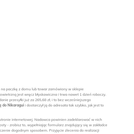
mi na paczkę z domu lub towar zamówiony w sklepie
owietrzną jest wręcz błyskawiczna i trwa nawet 1 dzień roboczy.
ie przesyłki już za 265,68 zł, i to bez wcześniejszego
ę do Nikaragui
i dostarczył ją do adresata tak szybko, jak jest to
stronie internetowej. Nadawca powinien zadeklarować w nich
ty - zrobisz to, wypełniając formularz znajdujący się w zakładce
czenie dogodnym sposobem. Przyjęcie zlecenia do realizacji