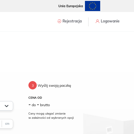
Unia Europejska
Rejestracja
Logowanie
3
Wyślij swoją paczkę
CENA
OD
-
-
do
brutto
Ceny mogą ulegać zmianie
w zależności od wybranych opcji
cm