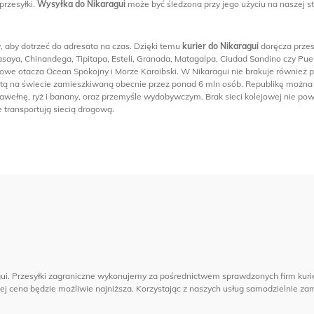
rzesyłki.
Wysyłka do Nikaragui
może być śledzona przy jego użyciu na naszej st
, aby dotrzeć do adresata na czas. Dzięki temu
kurier do Nikaragui
doręcza przes
asaya, Chinandega, Tipitapa, Esteli, Granada, Matagalpa, Ciudad Sandino czy Pu
we otacza Ocean Spokojny i Morze Karaibski. W Nikaragui nie brakuje również pa
na świecie zamieszkiwaną obecnie przez ponad 6 mln osób. Republikę można za
 bawełnę, ryż i banany, oraz przemyśle wydobywczym. Brak sieci kolejowej nie p
 transportują siecią drogową.
i. Przesyłki zagraniczne wykonujemy za pośrednictwem sprawdzonych firm kuri
jej cena będzie możliwie najniższa. Korzystając z naszych usług samodzielnie zama