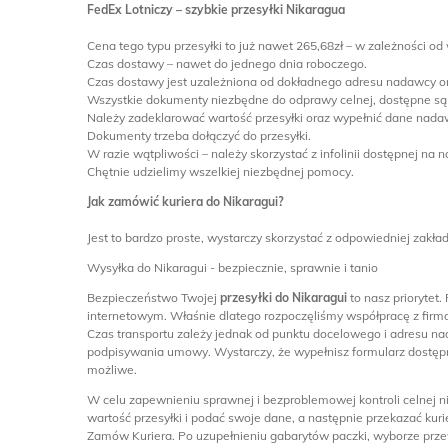
FedEx Lotniczy – szybkie przesyłki Nikaragua
Cena tego typu przesyłki to już nawet 265,68zł – w zależności od 
Czas dostawy – nawet do jednego dnia roboczego.
Czas dostawy jest uzależniona od dokładnego adresu nadawcy or
Wszystkie dokumenty niezbędne do odprawy celnej, dostępne są n
Należy zadeklarować wartość przesyłki oraz wypełnić dane nada
Dokumenty trzeba dołączyć do przesyłki.
W razie wątpliwości – należy skorzystać z infolinii dostępnej na 
Chętnie udzielimy wszelkiej niezbędnej pomocy.
Jak zamówić kuriera do Nikaragui?
Jest to bardzo proste, wystarczy skorzystać z odpowiedniej zakładk
Wysyłka do Nikaragui - bezpiecznie, sprawnie i tanio
Bezpieczeństwo Twojej
przesyłki do Nikaragui
to nasz priorytet
internetowym. Właśnie dlatego rozpoczęliśmy współpracę z firmą 
Czas transportu zależy jednak od punktu docelowego i adresu nad
podpisywania umowy. Wystarczy, że wypełnisz formularz dostępny
możliwe.
W celu zapewnieniu sprawnej i bezproblemowej kontroli celnej 
wartość przesyłki i podać swoje dane, a następnie przekazać kuri
Zamów Kuriera. Po uzupełnieniu gabarytów paczki, wyborze przew