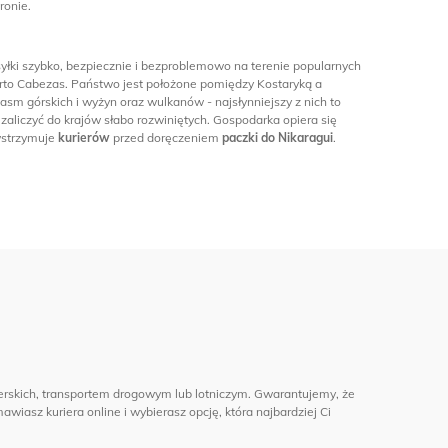
ronie.
yłki szybko, bezpiecznie i bezproblemowo na terenie popularnych
erto Cabezas. Państwo jest położone pomiędzy Kostaryką a
sm górskich i wyżyn oraz wulkanów - najsłynniejszy z nich to
liczyć do krajów słabo rozwiniętych. Gospodarka opiera się
owstrzymuje
kurierów
przed doręczeniem
paczki do Nikaragui
.
erskich, transportem drogowym lub lotniczym. Gwarantujemy, że
wiasz kuriera online i wybierasz opcję, która najbardziej Ci