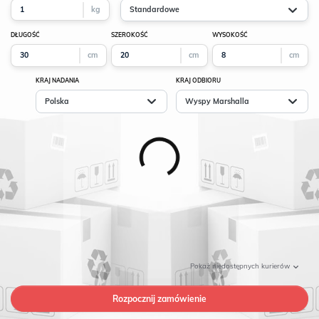
kg
Standardowe
DŁUGOŚĆ
SZEROKOŚĆ
WYSOKOŚĆ
cm
cm
cm
KRAJ NADANIA
KRAJ ODBIORU
Polska
Wyspy Marshalla
Pokaż
niedostępnych kurierów
Rozpocznij zamówienie