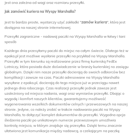
Jest ona zależna od wagi oraz rozmiaru przesyłki.
Jak zamówić kuriera na Wyspy Marshalla?
Jest to bardzo proste, wystarczy użyć zakładki "
zamów kuriera
", która jest
dostępna na naszej stronie internetowej.
Przesyłki zagraniczne - nadawaj paczki na Wyspy Marshalla w łatwy i tani
sposób
Każdego dnia przesyłamy paczki do miejsc na całym świecie. Dlatego też w
epaka.pl jest możliwe wysłanie przesyłki na przykład na Wyspy Marshalla.
Przesyłki w tym kierunku są realizowane przez firmę kurierską FedEx
Lotniczy, która posiada duże doświadczenie w branży kurierskiej no zasięgu
globalnym. Dzięki nim nasze przesyłki docierają do swoich odbiorców bez
komplikacji i zawsze na czas. Paczki adresowane na Wyspy Marshalla
wysyłane z epaka.pl, docierają do tego miejsca już w przeciągu nawet
jednego dnia roboczego. Czas realizacji przesyłki jednak zawsze jest
uzależniony od miejsca nadania, wagi oraz wymiarów przesyłki. Dbając o
wygodę i komfort naszych klientów, gwarantujemy możliwość
wygenerowania wszelkich dokumentów celnych i przewozowych na naszej
stronie. Jedyne, co należy zrobić w trakcie nadawania paczki na Wyspy
Marshalla, to dołączyć komplet dokumentów do przesyłki. Wygodna opcja
śledzenia paczki po unikatowym numerze przewozowym umożliwia
kontrolę miejsca, w którym znajduje się przesyłka. Dzięki temu znacznie
ułatwiona jest komunikacja między nadawcą, a czekającym na paczkę