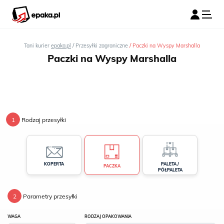
/
/
Tani kurier
epaka.pl
Przesyłki zagraniczne
Paczki na Wyspy Marshalla
Paczki na Wyspy Marshalla
1
Rodzaj przesyłki
PALETA /
KOPERTA
PACZKA
PÓŁPALETA
2
Parametry przesyłki
WAGA
RODZAJ OPAKOWANIA