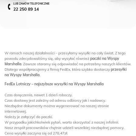
LUB ZAMÓW TELEFONICZNIE
22 250 89 14
W ramach naszej działalności – przesyłamy wysyłki na cały świat. Z tego
powodu zdecydowaliśmy się, aby wysyłać również
paczki na Wyspy
Marshalla
. Zawsze staramy się odpowiadać na potrzebny naszych klientów.
Dlatego współpracujemy z firmą FedEx, która szybko dostarczy
przesyłki
na Wyspy Marshalla
.
FedEx Lotniczy – najszybsze wysyłki na Wyspy Marshalla
Czas doręczenia, nawet 1 dzień roboczy.
Czas dostawy jest zależny od adresu odbiorcy jak i nadawcy.
Niezbędne dokumenty można wygenerować na naszej stronie
internetowej.
Należy je załączyć do paczki.
W przypadku jakichkolwiek pytań, warto skorzystać z naszej infolinii.
Nasz zespół pracowników chętnie udzieli wszelkiej niezbędnej pomocy.
Cena wysyłki zaczyna się od 278,47zł.