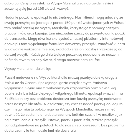
odbiorcą. Ceny przesyłek na Wyspy Marshalla sa naprawde niskie i
zaczynają się już od 195 złotych wzwyż.
Nadanie paczki w epaka.pl to nic trudnego. Nasi klienci mogą udać się ze
swoją przesyłką do jednego z ponad 150 punktów stacjonarnych w Polsce i
tam nadać paczkę na Wyspy Marshalla, korzystając z pomocy naszych
pracowników oraz kupując tam niezbędne rzeczy do przygotowania paczki
do transportu. Mogą również skorzystać z naszej pklatformy internetowej
epaka.pl i tam wypełniając formularz dotyczący przesyłki, zamówić kuriera
w dowolnie wskazane miejsce, skąd odbierze on paczkę i przekaże ją do
dalszej wysyłki. Każdego dnia tysiące paczek są nadawane za naszym
pośrednictwem na cały świat, dlatego możesz nam zaufać.
Wyspy Marshalla - daleki ląd
Paczki nadawane na Wyspy Marshalla muszą przebyć daleką drogę z
Polski aż do Oceanu Spokojnego, gdzie znajdziemy to Państwo
wyspiarskie. Słynie ono z malowniczych krajobrazów oraz niewielkiej
powierzchni, a także ciepłego i wilgotnego klimatu. epaka.pl wraz z firma
FedEx Lotniczy bez problemu dostarcza tam każdą przesyłkę nadawana
przez naszych klientów. Niezależnie, czy chcesz nadać paczkę do Majuro,
czy innego miasta położonego na Wyspach Marshalla, możesz mieć
pewność, że zostanie ona dostarczona w krótkim czasie i w możliwie jak
najniższej cenie. Przesyłki listowe, paczki i paczuszki, a także przesyłki
ponadgabarytowe na paletach to dla nas chleb powszedni. Bez problemu
dostarczamy je tam, gdzie inni nie docierają.