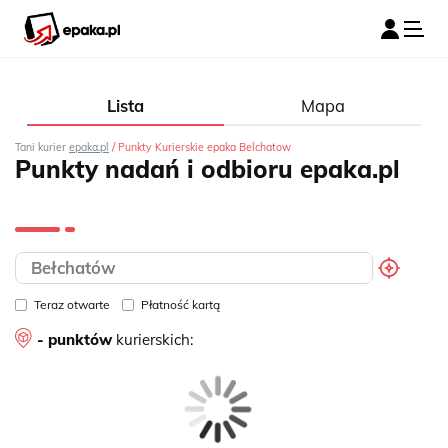
Lista
Mapa
/
Tani kurier
epaka.pl
Punkty Kurierskie epaka Belchatow
Punkty nadań i odbioru epaka.pl
Teraz otwarte
Płatność kartą
- punktów
kurierskich: