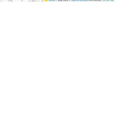
Leaflet
|
Map data ©
OpenStreetMap
contributors,
CC-BY-SA
apakuj paczkę
 punktach
epaka.pl
nie tylko odbierzesz oraz nadasz
zesyłkę, ale również odpowiednio ją zabezpieczysz i
pakujesz przed wysyłką. W naszych punktach
ajdziesz materiały, które pomogą Ci we właściwym
pakowaniu przesyłki, od kopert i folii bąbelkowych, po
rtony i folię Stretch. W
epaka.pl
myślimy o Twoich
otrzebach i wychodzimy naprzeciw Twoim
czekiwaniom!