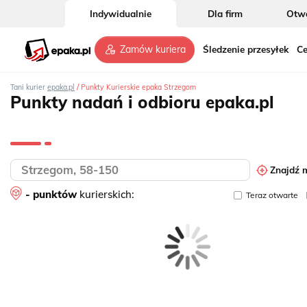
Indywidualnie
Dla firm
Otwó
Śledzenie przesyłek
Ce
Zamów kuriera
/
Tani kurier
epaka.pl
Punkty Kurierskie epaka Strzegom
Punkty nadań i odbioru epaka.pl
Znajdź m
- punktów
kurierskich:
Teraz otwarte