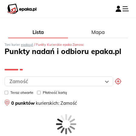
Lista
Mapa
/
Tani kurier
epaka.pl
Punkty Kurierskie epaka Zamosc
Punkty nadań i odbioru epaka.pl
Teraz otwarte
Płatność kartą
0 punktów
kurierskich:
Zamość