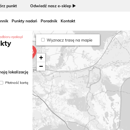
rz punkt
Odwiedź nasz e-sklep ►
nnik
Punkty nadań
Poradnik
Kontakt
odbioru epaka.pl
Wyznacz trasę na mapie
nkty
+
−
oją lokalizację
Płatność kartą