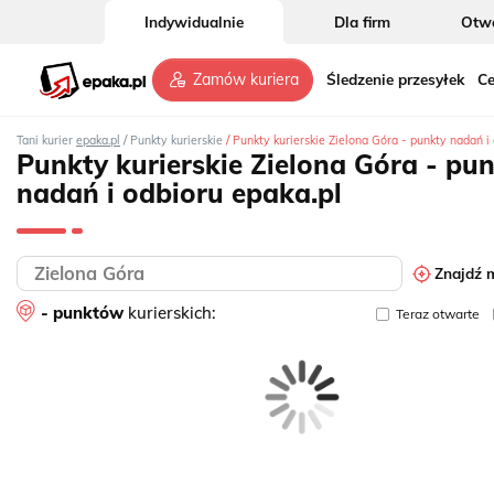
Indywidualnie
Dla firm
Otwó
Śledzenie przesyłek
Ce
Zamów kuriera
/
/
Tani kurier
epaka.pl
Punkty kurierskie
Punkty kurierskie Zielona Góra - punkty nadań i 
Punkty kurierskie Zielona Góra - pu
nadań i odbioru epaka.pl
Znajdź m
- punktów
kurierskich:
Teraz otwarte