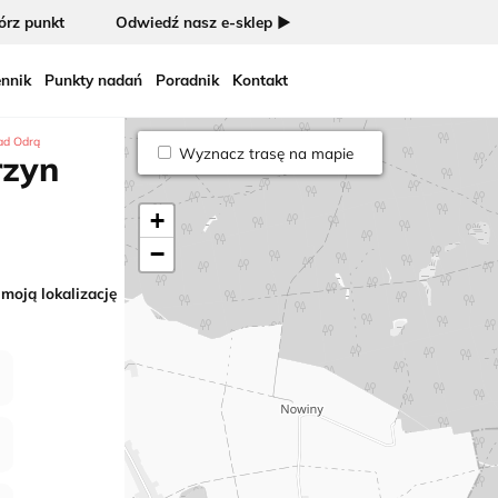
rz punkt
Odwiedź nasz e-sklep ►
nnik
Punkty nadań
Poradnik
Kontakt
ad Odrą
Wyznacz trasę na mapie
rzyn
+
−
 moją lokalizację