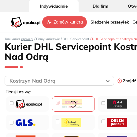
Indywidualnie
Dla firm
Otwó
Śledzenie przesyłek
Ce
Zamów kuriera
/
/
/
Tani kurier
epaka.pl
Firmy kurierskie
DHL Servicepoint
DHL Servicepoint Kostrzyn N
Kurier DHL Servicepoint Kost
Nad Odrą
Znajdź
Filtruj listę wg: