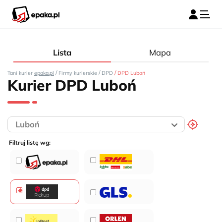
Lista
Mapa
/
/
/
Tani kurier
epaka.pl
Firmy kurierskie
DPD
DPD Luboń
Kurier DPD Luboń
Filtruj listę wg: