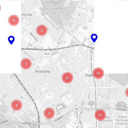
8
2
5
10
21
8
5
24