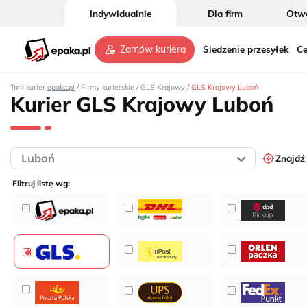
Indywidualnie
Dla firm
Otwó
Śledzenie przesyłek
Ce
Zamów kuriera
/
/
/
Tani kurier
epaka.pl
Firmy kurierskie
GLS Krajowy
GLS Krajowy Luboń
Kurier GLS Krajowy Luboń
Znajdź
Filtruj listę wg: