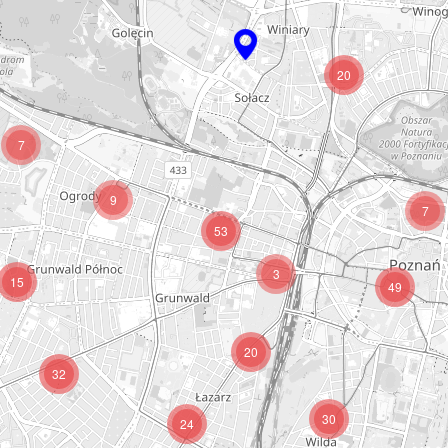
20
7
9
7
53
3
15
49
20
32
30
24