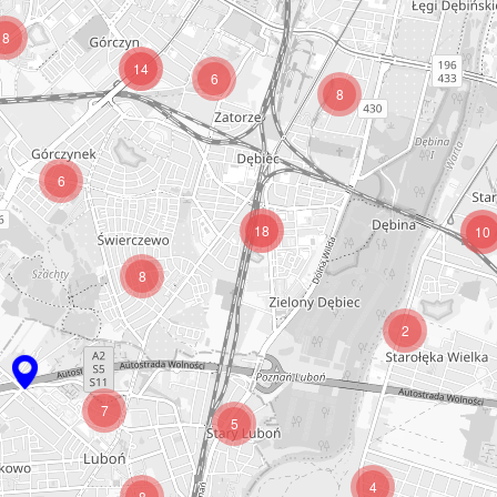
8
14
6
8
6
18
10
8
2
7
5
4
8