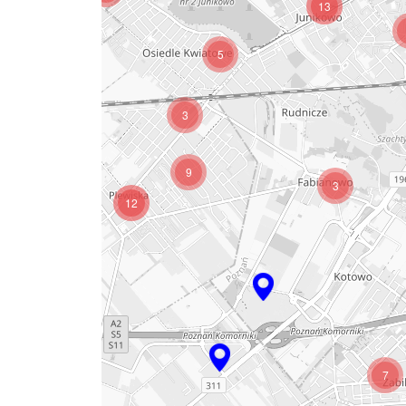
13
5
3
9
3
12
7