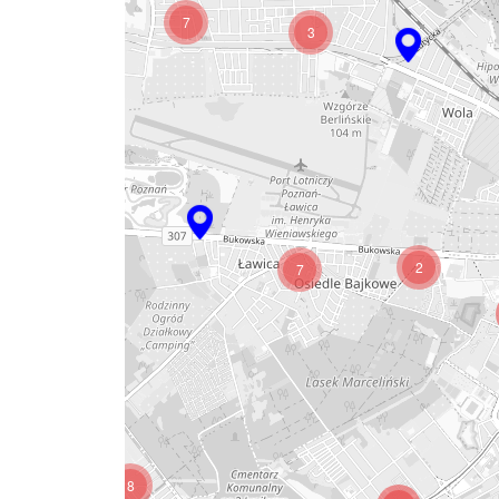
7
3
3
9
2
7
8