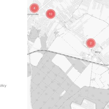
3
4
10
2
licy