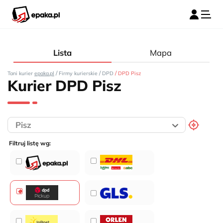
Lista
Mapa
/
/
/
Tani kurier
epaka.pl
Firmy kurierskie
DPD
DPD Pisz
Kurier DPD Pisz
Filtruj listę wg: