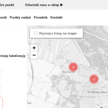
rz punkt
Odwiedź nasz e-sklep ►
nnik
Punkty nadań
Poradnik
Kontakt
Wyznacz trasę na mapie
+
−
 moją lokalizację
6
2