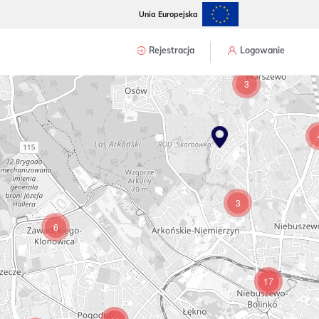
Unia Europejska
Rejestracja
Logowanie
3
3
6
17