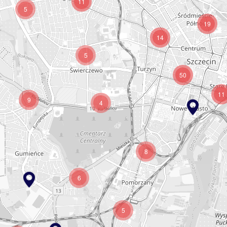
11
5
19
14
5
50
11
9
4
8
6
5