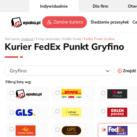
Indywidualnie
Dla firm
Otwó
2
Śledzenie przesyłek
Ce
Zamów kuriera
/
/
/
Tani kurier
epaka.pl
Firmy kurierskie
FedEx Punkt
FedEx Punkt Gryfino
Kurier FedEx Punkt Gryfino
Znajdź
Filtruj listę wg: