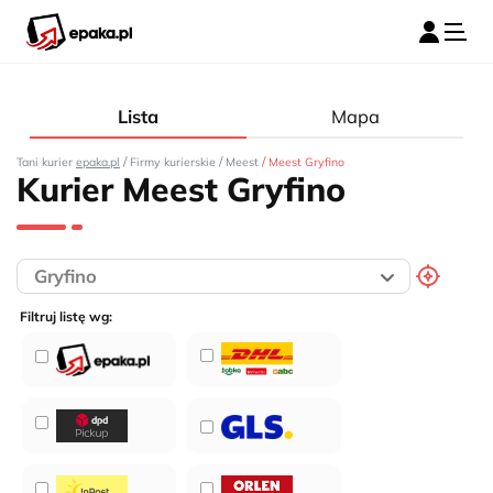
Lista
Mapa
/
/
/
Tani kurier
epaka.pl
Firmy kurierskie
Meest
Meest Gryfino
Kurier Meest Gryfino
Filtruj listę wg: