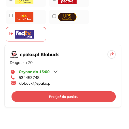
epaka.pl Kłobuck
Długosza 70
Czynne do 15:00
534453748
klobuck@epaka.pl
Przejdź do punktu