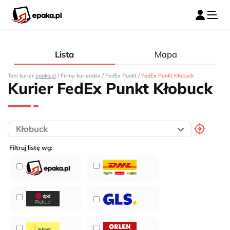
Lista
Mapa
/
/
/
Tani kurier
epaka.pl
Firmy kurierskie
FedEx Punkt
FedEx Punkt Kłobuck
Kurier FedEx Punkt Kłobuck
Filtruj listę wg: