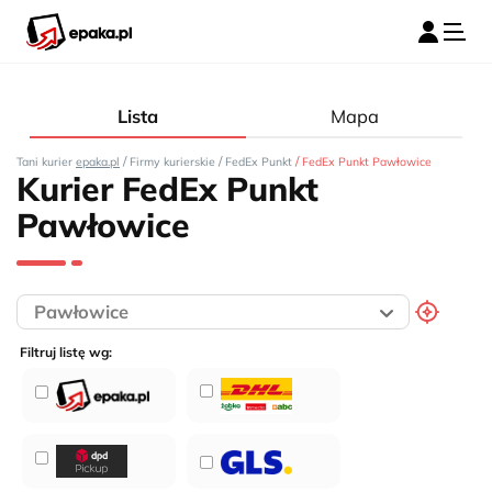
Lista
Mapa
/
/
/
Tani kurier
epaka.pl
Firmy kurierskie
FedEx Punkt
FedEx Punkt Pawłowice
Kurier FedEx Punkt
Pawłowice
Filtruj listę wg: