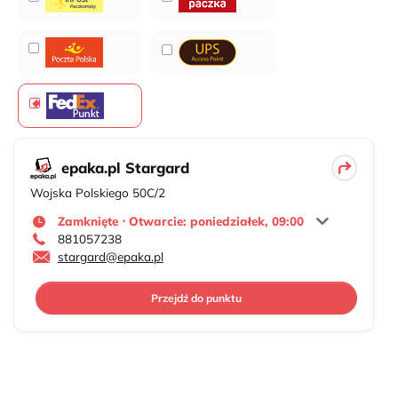
epaka.pl Stargard
Wojska Polskiego 50C/2
Zamknięte ⋅ Otwarcie: poniedziałek, 09:00
881057238
stargard@epaka.pl
Przejdź do punktu