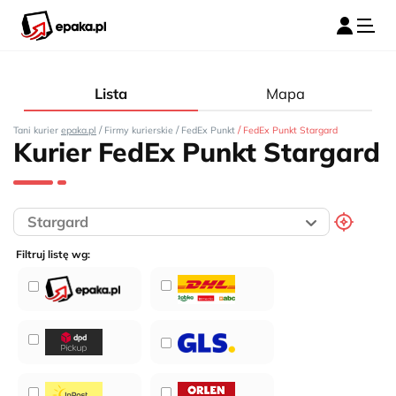
Lista
Mapa
/
/
/
Tani kurier
epaka.pl
Firmy kurierskie
FedEx Punkt
FedEx Punkt Stargard
Kurier FedEx Punkt Stargard
Filtruj listę wg: