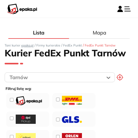
Lista
Mapa
/
/
/
Tani kurier
epaka.pl
Firmy kurierskie
FedEx Punkt
FedEx Punkt Tarnów
Kurier FedEx Punkt Tarnów
Filtruj listę wg: