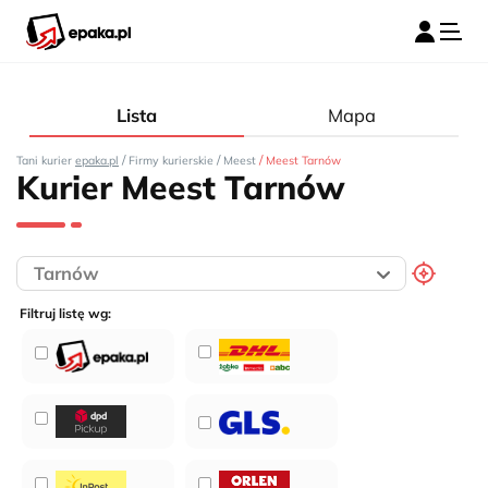
Lista
Mapa
/
/
/
Tani kurier
epaka.pl
Firmy kurierskie
Meest
Meest Tarnów
Kurier Meest Tarnów
Filtruj listę wg: