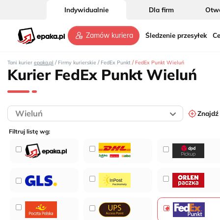
Indywidualnie
Dla firm
Otwó
Śledzenie przesyłek
Ce
Zamów kuriera
/
/
/
Tani kurier
epaka.pl
Firmy kurierskie
FedEx Punkt
FedEx Punkt Wieluń
Kurier FedEx Punkt Wieluń
Znajdź
Filtruj listę wg: