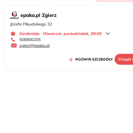
epaka.pl Zgierz
Józefa Piłsudskiego 32
Zamknięte ⋅ Otwarcie: poniedziałek, 09:00
506800205
zgierz@epaka.pl
ROZWIŃ SZCZEGÓŁY
Przejdź 