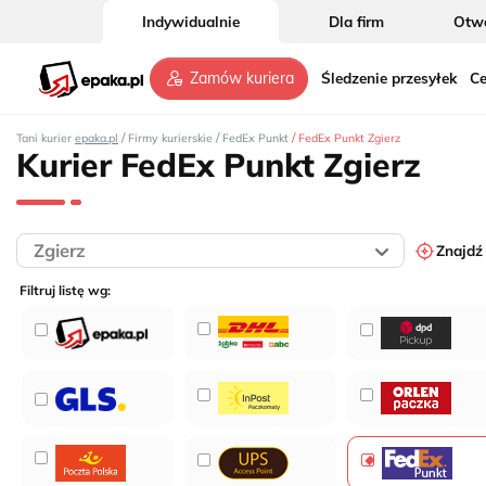
Indywidualnie
Dla firm
Otwó
Śledzenie przesyłek
Ce
Zamów kuriera
/
/
/
Tani kurier
epaka.pl
Firmy kurierskie
FedEx Punkt
FedEx Punkt Zgierz
Kurier FedEx Punkt Zgierz
Znajdź
Filtruj listę wg: