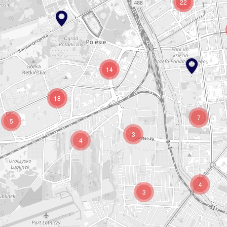
22
14
18
7
5
3
4
4
3