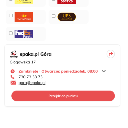
epaka.pl Góra
Głogowska 17
Zamknięte ⋅ Otwarcie: poniedziałek, 08:00
730 73 33 73
gora@epaka.pl
Przejdź do punktu