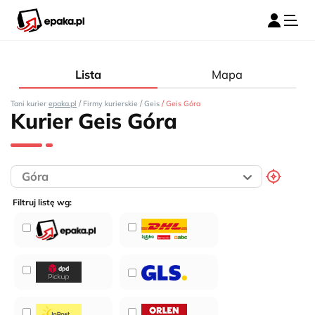
Lista
Mapa
/
/
/
Tani kurier
epaka.pl
Firmy kurierskie
Geis
Geis Góra
Kurier Geis Góra
Filtruj listę wg: