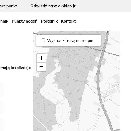
rz punkt
Odwiedź nasz e-sklep ►
nnik
Punkty nadań
Poradnik
Kontakt
Wyznacz trasę na mapie
+
−
 moją lokalizację