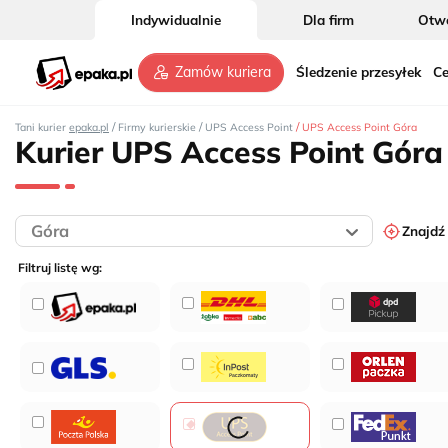
Indywidualnie
Dla firm
Otwó
Śledzenie przesyłek
Ce
Zamów kuriera
/
/
/
Tani kurier
epaka.pl
Firmy kurierskie
UPS Access Point
UPS Access Point Góra
Kurier UPS Access Point Góra
Znajdź
Filtruj listę wg: