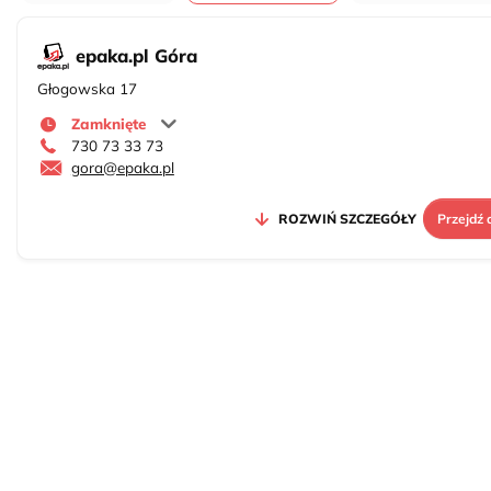
epaka.pl Góra
Głogowska 17
Zamknięte
730 73 33 73
gora@epaka.pl
ROZWIŃ SZCZEGÓŁY
Przejdź 