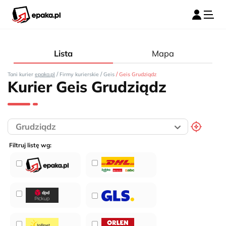
Lista
Mapa
/
/
/
Tani kurier
epaka.pl
Firmy kurierskie
Geis
Geis Grudziądz
Kurier Geis Grudziądz
Filtruj listę wg: