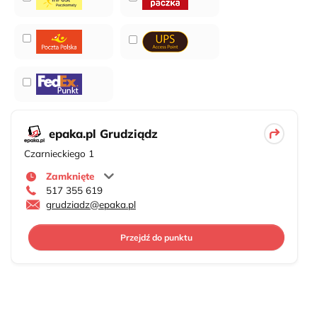
epaka.pl Grudziądz
Czarnieckiego 1
Zamknięte
517 355 619
grudziadz@epaka.pl
Przejdź do punktu