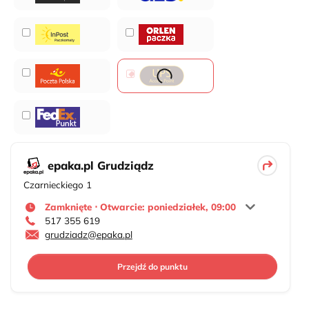
epaka.pl Grudziądz
Czarnieckiego 1
Zamknięte ⋅ Otwarcie: poniedziałek, 09:00
517 355 619
grudziadz@epaka.pl
Przejdź do punktu