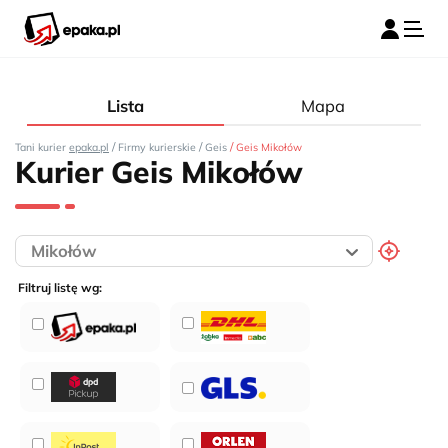
Lista
Mapa
/
/
/
Tani kurier
epaka.pl
Firmy kurierskie
Geis
Geis Mikołów
Kurier Geis Mikołów
Filtruj listę wg: