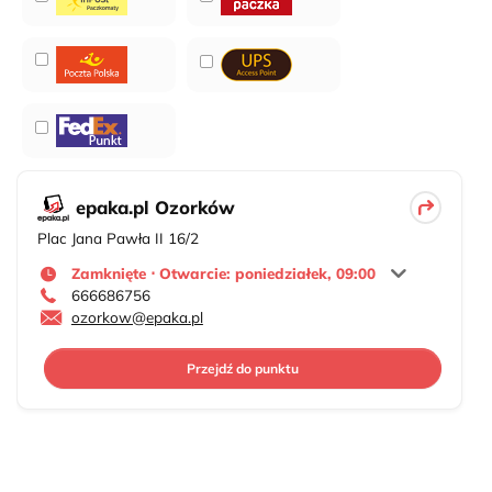
epaka.pl Ozorków
Plac Jana Pawła II 16/2
Zamknięte ⋅ Otwarcie: poniedziałek, 09:00
666686756
ozorkow@epaka.pl
Przejdź do punktu