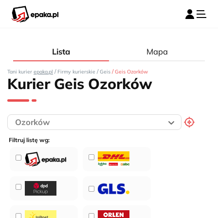
Lista
Mapa
/
/
/
Tani kurier
epaka.pl
Firmy kurierskie
Geis
Geis Ozorków
Kurier Geis Ozorków
Filtruj listę wg: