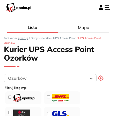
Lista
Mapa
/
/
/
Tani kurier
epaka.pl
Firmy kurierskie
UPS Access Point
UPS Access Point
Ozorków
Kurier UPS Access Point
Ozorków
Filtruj listę wg: