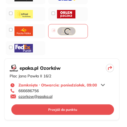
epaka.pl Ozorków
Plac Jana Pawła II 16/2
Zamknięte ⋅ Otwarcie: poniedziałek, 09:00
666686756
ozorkow@epaka.pl
Przejdź do punktu